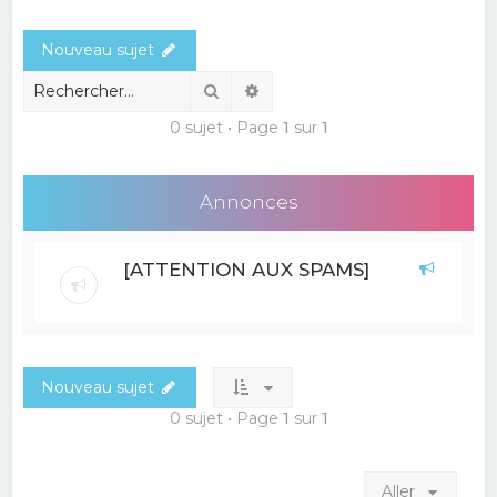
e
Nouveau sujet
r
c
Rechercher
Recherche avancée
h
0 sujet • Page
1
sur
1
e
r
Annonces
[ATTENTION AUX SPAMS]
Nouveau sujet
0 sujet • Page
1
sur
1
Aller