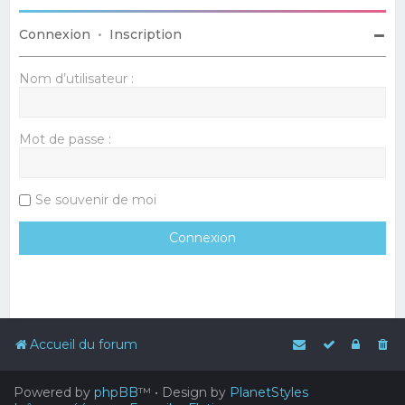
Connexion
•
Inscription
Nom d’utilisateur :
Mot de passe :
Se souvenir de moi
Accueil du forum
Powered by
phpBB
™
• Design by
PlanetStyles