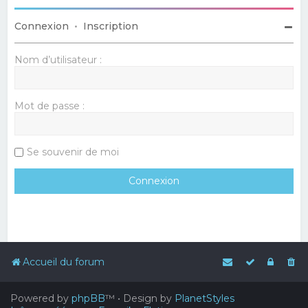
Connexion
•
Inscription
Nom d’utilisateur :
Mot de passe :
Se souvenir de moi
Accueil du forum
Powered by
phpBB
™
• Design by
PlanetStyles