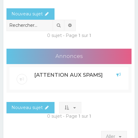
e
Nouveau sujet
r
c
Rechercher
Recherche avancée
h
0 sujet • Page
1
sur
1
e
r
Annonces
[ATTENTION AUX SPAMS]
Nouveau sujet
0 sujet • Page
1
sur
1
Aller