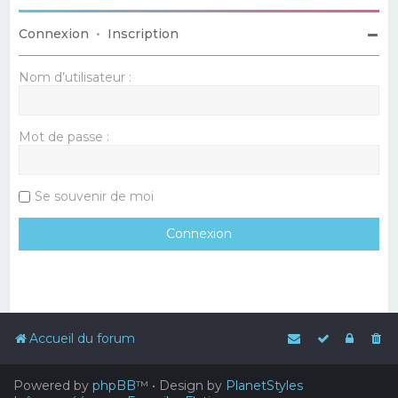
Connexion
•
Inscription
Nom d’utilisateur :
Mot de passe :
Se souvenir de moi
Accueil du forum
Powered by
phpBB
™
• Design by
PlanetStyles