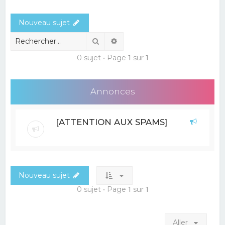
e
Nouveau sujet
r
c
Rechercher
Recherche avancée
h
0 sujet • Page
1
sur
1
e
r
Annonces
[ATTENTION AUX SPAMS]
Nouveau sujet
0 sujet • Page
1
sur
1
Aller