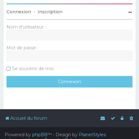
Connexion
•
Inscription
Nom d’utilisateur :
Mot de passe :
Se souvenir de moi
Accueil du forum
Powered by
phpBB
™
• Design by
PlanetStyles