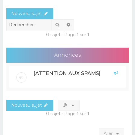
e
Nouveau sujet
r
c
Rechercher
Recherche avancée
h
0 sujet • Page
1
sur
1
e
r
Annonces
[ATTENTION AUX SPAMS]
Nouveau sujet
0 sujet • Page
1
sur
1
Aller