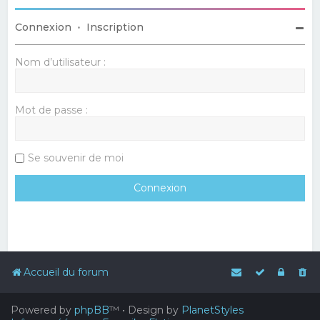
Connexion
•
Inscription
Nom d’utilisateur :
Mot de passe :
Se souvenir de moi
Accueil du forum
Powered by
phpBB
™
• Design by
PlanetStyles