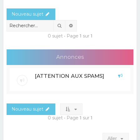
e
Nouveau sujet
r
c
Rechercher
Recherche avancée
h
0 sujet • Page
1
sur
1
e
r
Annonces
[ATTENTION AUX SPAMS]
Nouveau sujet
0 sujet • Page
1
sur
1
Aller