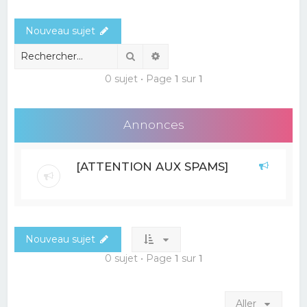
e
Nouveau sujet
r
c
Rechercher
Recherche avancée
h
0 sujet • Page
1
sur
1
e
r
Annonces
[ATTENTION AUX SPAMS]
Nouveau sujet
0 sujet • Page
1
sur
1
Aller