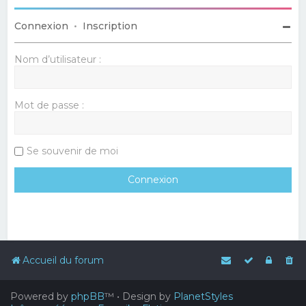
Connexion
•
Inscription
Nom d’utilisateur :
Mot de passe :
Se souvenir de moi
Accueil du forum
Powered by
phpBB
™
• Design by
PlanetStyles