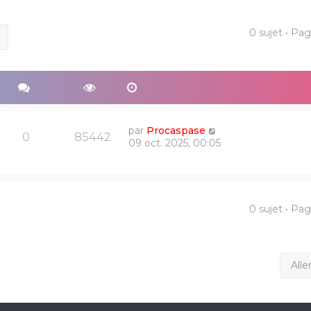
0 sujet • Pa
ercher
Recherche avancée
par
Procaspase
0
85442
09 oct. 2025, 00:05
0 sujet • Pa
Alle