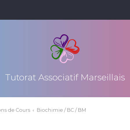
Tutorat Associatif Marseillais
ons de Cours
Biochimie / BC / BM