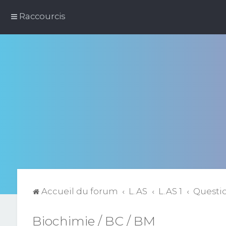
Raccourcis
Accueil du forum
L.AS
L.AS 1
Questi
Biochimie / BC / BM