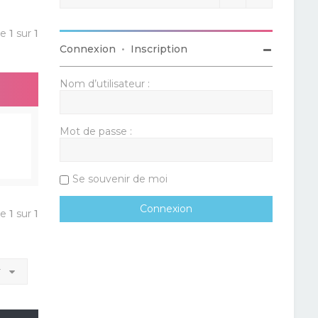
ge
1
sur
1
Connexion
•
Inscription
Nom d’utilisateur :
Mot de passe :
Se souvenir de moi
ge
1
sur
1
r