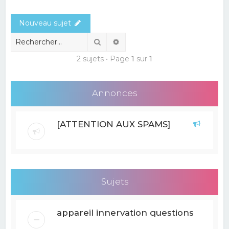
e
Nouveau sujet
r
c
Rechercher
Recherche avancée
h
2 sujets • Page
1
sur
1
e
r
Annonces
[ATTENTION AUX SPAMS]
Sujets
appareil innervation questions