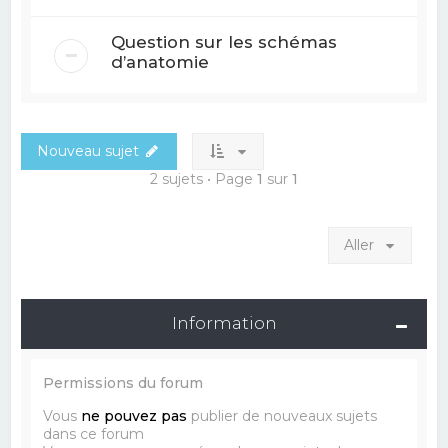
Question sur les schémas
d’anatomie
Nouveau sujet
2 sujets • Page
1
sur
1
Aller
Information
Permissions du forum
Vous
ne pouvez pas
publier de nouveaux sujets
dans ce forum