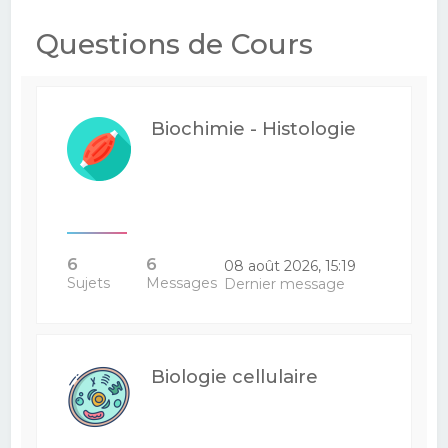
e
Questions de Cours
r
c
h
Biochimie - Histologie
e
r
6
6
08 août 2026, 15:19
Sujets
Messages
Dernier message
Biologie cellulaire