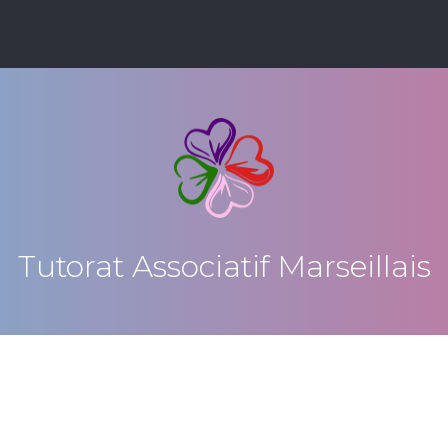
Tutorat Associatif Marseillais