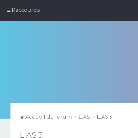
Raccourcis
Accueil du forum
L.AS
L.AS 3
L.AS 3