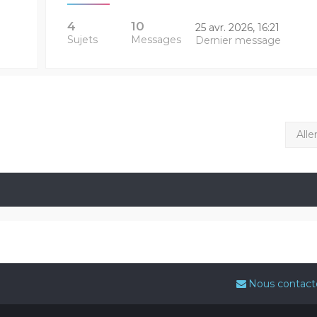
4
10
25 avr. 2026, 16:21
Sujets
Messages
Dernier message
Alle
Nous contact