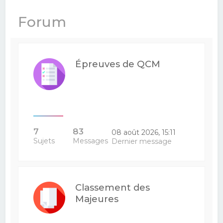
e
Forum
r
c
h
Épreuves de QCM
e
r
7
83
08 août 2026, 15:11
Sujets
Messages
Dernier message
Classement des
Majeures