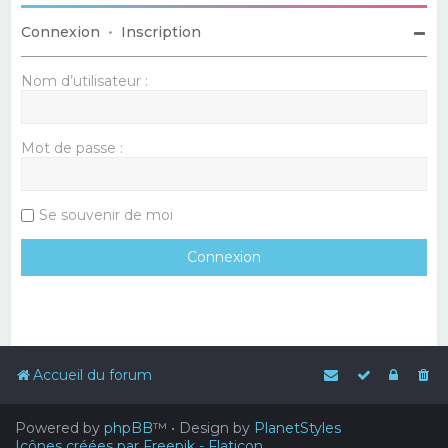
Connexion
•
Inscription
Nom d’utilisateur :
Mot de passe :
Se souvenir de moi
Accueil du forum
Powered by
phpBB
™
• Design by
PlanetStyles
Icônes créées par Freepik - Flaticon