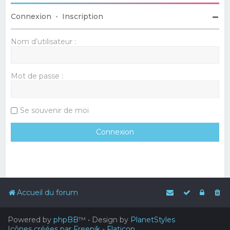
Connexion
•
Inscription
Nom d’utilisateur :
Mot de passe :
Se souvenir de moi
Accueil du forum
Powered by
phpBB
™
• Design by
PlanetStyles
Icônes créées par Freepik - Flaticon