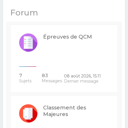
e
Forum
r
c
h
Épreuves de QCM
e
r
7
83
08 août 2026, 15:11
Sujets
Messages
Dernier message
Classement des
Majeures