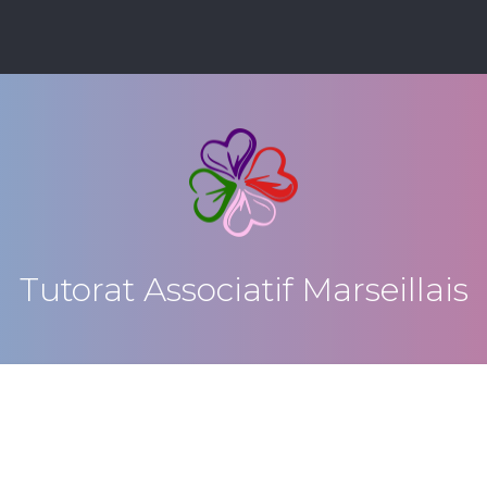
Tutorat Associatif Marseillais