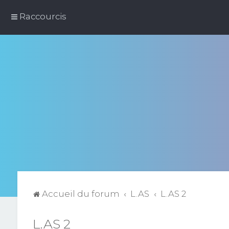
Raccourcis
Accueil du forum
L.AS
L.AS 2
L.AS 2