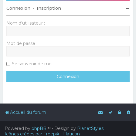
Connexion
•
Inscription
Nom d’utilisateur :
Mot de passe :
Se souvenir de moi
Accueil du forum
Powered by
phpBB
™
• Design by
PlanetStyles
Icônes créées par Freepik - Flaticon