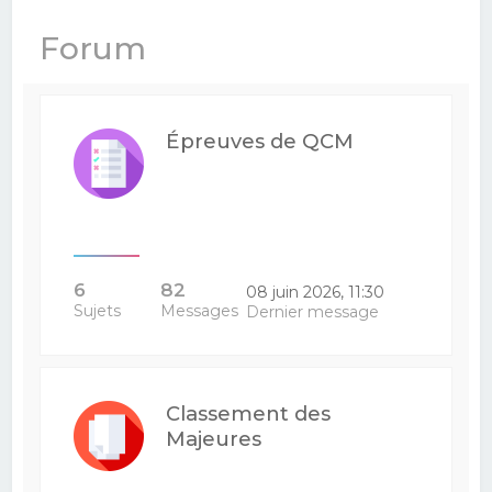
e
Forum
r
c
h
Épreuves de QCM
e
r
6
82
08 juin 2026, 11:30
Sujets
Messages
Dernier message
Classement des
Majeures