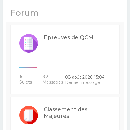
e
Forum
r
c
h
Epreuves de QCM
e
r
6
37
08 août 2026, 15:04
Sujets
Messages
Dernier message
Classement des
Majeures