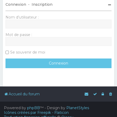
Connexion
•
Inscription
Nom d’utilisateur :
Mot de passe :
Se souvenir de moi
Accueil du forum
Powered by
phpBB
™
• Design by
PlanetStyles
Icônes créées par Freepik - Flaticon