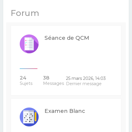
e
Forum
r
c
h
Séance de QCM
e
r
24
38
25 mars 2026, 14:03
Sujets
Messages
Dernier message
Examen Blanc