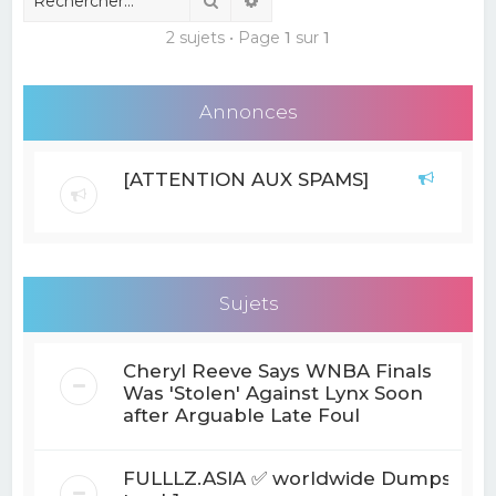
2 sujets • Page
1
sur
1
Annonces
[ATTENTION AUX SPAMS]
Sujets
Cheryl Reeve Says WNBA Finals
Was 'Stolen' Against Lynx Soon
after Arguable Late Foul
FULLLZ.ASIA ✅ worldwide Dumps With