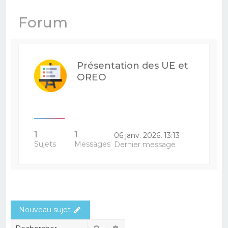
e
Forum
r
c
h
Présentation des UE et
e
OREO
r
1
1
06 janv. 2026, 13:13
Sujets
Messages
Dernier message
Nouveau sujet
Rechercher
Recherche avancée