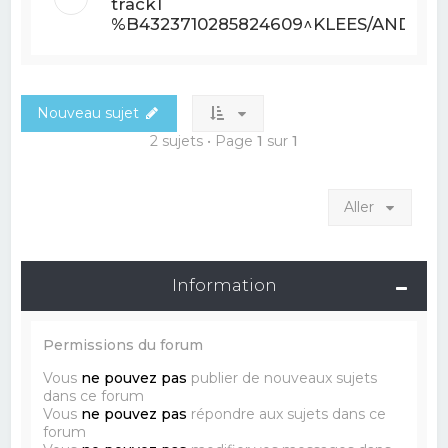
track1
%B4323710285824609^KLEES/ANDREW
Nouveau sujet
2 sujets • Page
1
sur
1
Aller
Information
Permissions du forum
Vous
ne pouvez pas
publier de nouveaux sujets
dans ce forum
Vous
ne pouvez pas
répondre aux sujets dans ce
forum