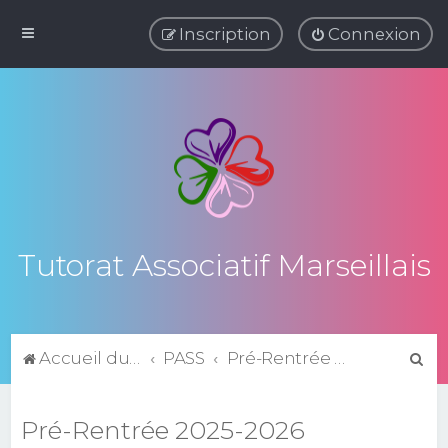
Inscription
Connexion
Tutorat Associatif Marseillais
R
Accueil du forum
PASS
Pré-Rentrée 2025-2026
e
c
Pré-Rentrée 2025-2026
h