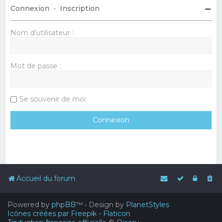
Connexion
•
Inscription
Nom d’utilisateur :
Mot de passe :
Se souvenir de moi
Accueil du forum
Powered by
phpBB
™
• Design by
PlanetStyles
Icônes créées par Freepik - Flaticon