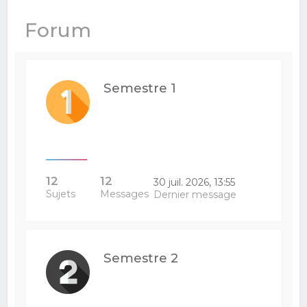
e
Forum
r
c
h
Semestre 1
e
r
12
12
30 juil. 2026, 13:55
Sujets
Messages
Dernier message
Semestre 2