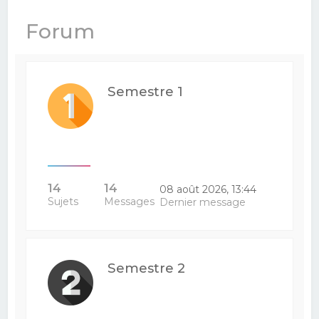
e
Forum
r
c
h
Semestre 1
e
r
14
14
08 août 2026, 13:44
Sujets
Messages
Dernier message
Semestre 2