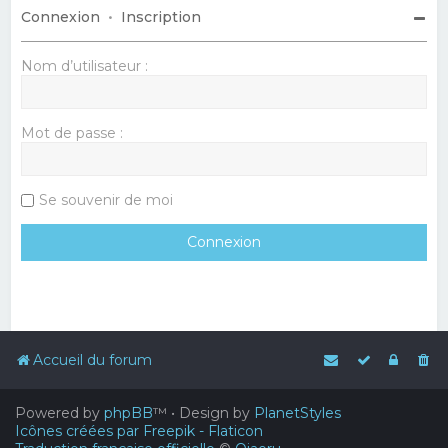
Connexion
•
Inscription
Nom d’utilisateur :
Mot de passe :
Se souvenir de moi
Accueil du forum
Powered by
phpBB
™
• Design by
PlanetStyles
Icônes créées par Freepik - Flaticon