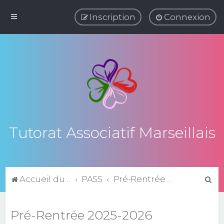
Inscription
Connexion
Tutorat Associatif Marseillais
R
Accueil du forum
PASS
Pré-Rentrée 2025-2026
e
c
Pré-Rentrée 2025-2026
h