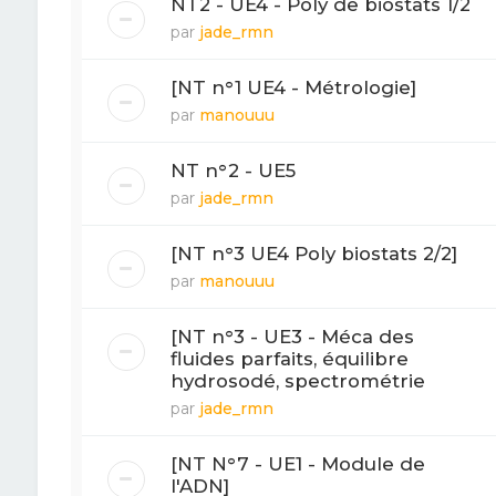
NT2 - UE4 - Poly de biostats 1/2
par
jade_rmn
[NT n°1 UE4 - Métrologie]
par
manouuu
NT n°2 - UE5
par
jade_rmn
[NT n°3 UE4 Poly biostats 2/2]
par
manouuu
[NT n°3 - UE3 - Méca des
fluides parfaits, équilibre
hydrosodé, spectrométrie
par
jade_rmn
[NT N°7 - UE1 - Module de
l'ADN]