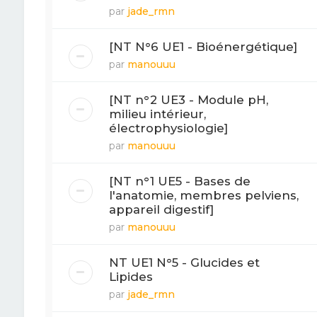
par
jade_rmn
[NT N°6 UE1 - Bioénergétique]
par
manouuu
[NT n°2 UE3 - Module pH,
milieu intérieur,
électrophysiologie]
par
manouuu
[NT n°1 UE5 - Bases de
l'anatomie, membres pelviens,
appareil digestif]
par
manouuu
NT UE1 N°5 - Glucides et
Lipides
par
jade_rmn