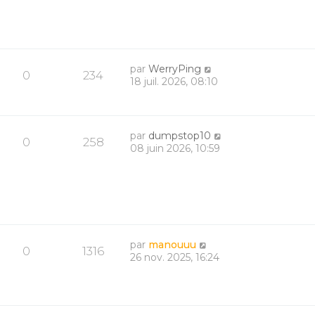
par
WerryPing
0
234
18 juil. 2026, 08:10
par
dumpstop10
0
258
08 juin 2026, 10:59
par
manouuu
0
1316
26 nov. 2025, 16:24