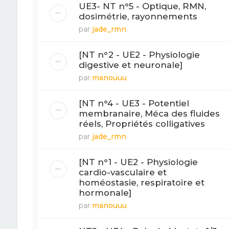
UE3- NT n°5 - Optique, RMN,
dosimétrie, rayonnements
par
jade_rmn
[NT n°2 - UE2 - Physiologie
digestive et neuronale]
par
manouuu
[NT n°4 - UE3 - Potentiel
membranaire, Méca des fluides
réels, Propriétés colligatives
par
jade_rmn
[NT n°1 - UE2 - Physiologie
cardio-vasculaire et
homéostasie, respiratoire et
hormonale]
par
manouuu