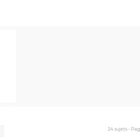
24 sujets • Pa
ercher
Recherche avancée