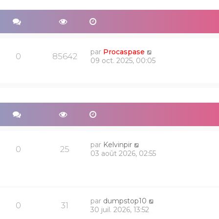
par
Procaspase
0
85642
09 oct. 2025, 00:05
par
Kelvinpir
0
25
03 août 2026, 02:55
par
dumpstop10
0
31
30 juil. 2026, 13:52