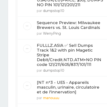
USA/UK/EU(PRICE: $50), DUMPS
NO PIN 101/121/201/211
par
dumpstop10
Sequence Preview: Milwaukee
Brewers vs. St. Louis Cardinals
par
WerryPing
FULLLZ.ASIA ✅ Sell Dumps
Track 1&2 with pin Magetic
Stripe
Debit/Credit.NTD.ATM+NO PIN
code 121/211/605/837/101/111
par
dumpstop10
[NT n°3 - UE5 - Appareils
masculin, urinaire, circulatoire
et de l'innervation]
par
manouuu