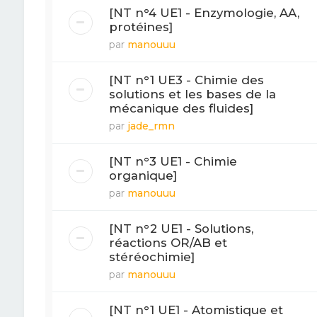
[NT n°4 UE1 - Enzymologie, AA,
protéines]
par
manouuu
[NT n°1 UE3 - Chimie des
solutions et les bases de la
mécanique des fluides]
par
jade_rmn
[NT n°3 UE1 - Chimie
organique]
par
manouuu
[NT n°2 UE1 - Solutions,
réactions OR/AB et
stéréochimie]
par
manouuu
[NT n°1 UE1 - Atomistique et