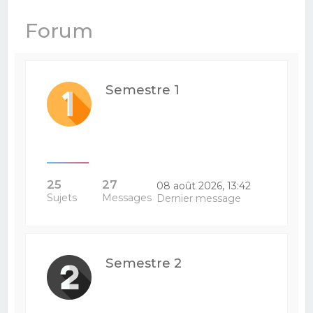
e
Forum
r
c
h
Semestre 1
e
r
25
27
08 août 2026, 13:42
Sujets
Messages
Dernier message
Semestre 2