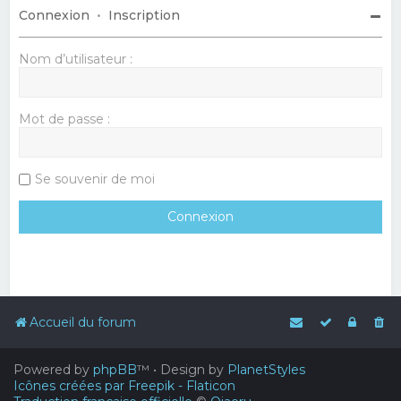
Connexion
•
Inscription
Nom d’utilisateur :
Mot de passe :
Se souvenir de moi
Accueil du forum
Powered by
phpBB
™
• Design by
PlanetStyles
Icônes créées par Freepik - Flaticon