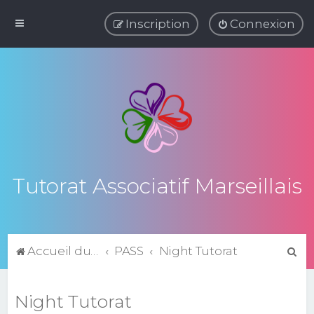
Inscription
Connexion
Tutorat Associatif Marseillais
R
Accueil du forum
PASS
Night Tutorat
e
c
Night Tutorat
h