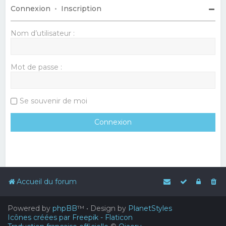
Connexion
•
Inscription
Nom d’utilisateur :
Mot de passe :
Se souvenir de moi
Accueil du forum
Powered by
phpBB
™
• Design by
PlanetStyles
Icônes créées par Freepik - Flaticon