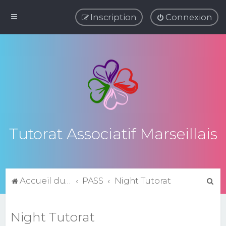
Inscription
Connexion
Tutorat Associatif Marseillais
R
Accueil du forum
PASS
Night Tutorat
e
c
Night Tutorat
h