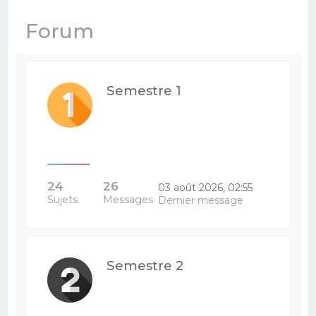
e
Forum
r
c
h
Semestre 1
e
r
24
26
03 août 2026, 02:55
Sujets
Messages
Dernier message
Semestre 2