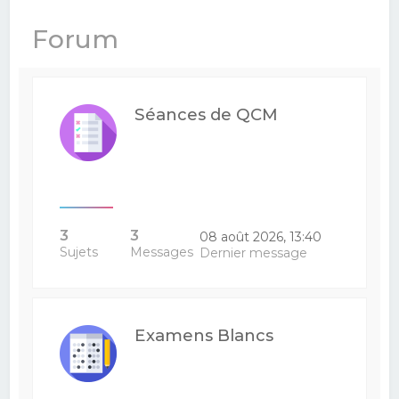
e
Forum
r
c
h
Séances de QCM
e
r
3
3
08 août 2026, 13:40
Sujets
Messages
Dernier message
Examens Blancs