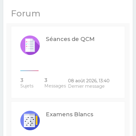
e
Forum
r
c
h
Séances de QCM
e
r
3
3
08 août 2026, 13:40
Sujets
Messages
Dernier message
Examens Blancs