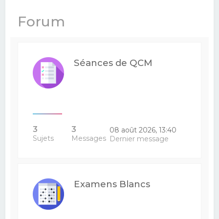
e
Forum
r
c
h
Séances de QCM
e
r
3
3
08 août 2026, 13:40
Sujets
Messages
Dernier message
Examens Blancs