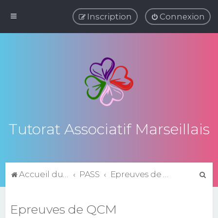
Inscription
Connexion
Tutorat Associatif Marseillais
R
Accueil du forum
PASS
Epreuves de QCM
e
c
Epreuves de QCM
h