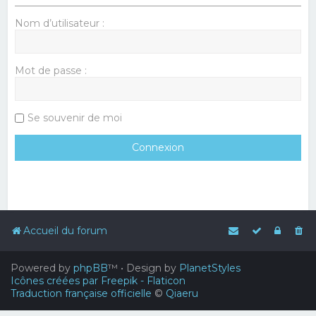
Nom d’utilisateur :
Mot de passe :
Se souvenir de moi
Accueil du forum
Powered by
phpBB
™
• Design by
PlanetStyles
Icônes créées par Freepik - Flaticon
Traduction française officielle
©
Qiaeru