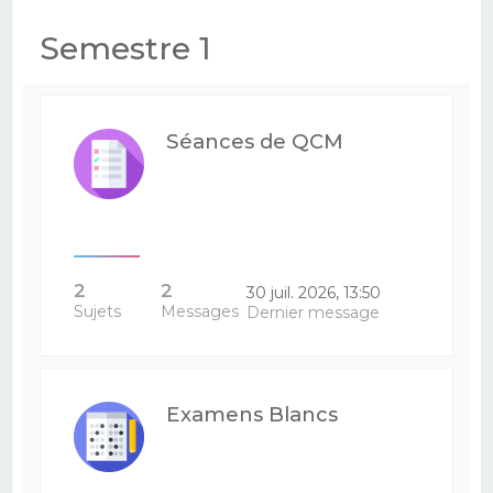
e
Semestre 1
r
c
h
Séances de QCM
e
r
2
2
30 juil. 2026, 13:50
Sujets
Messages
Dernier message
Examens Blancs