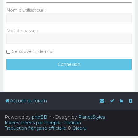
Nom d’utilisateur :
Mot de passe :
Se souvenir de moi
Accueil du forum
Powered by
phpBB
™
• Design by
PlanetStyles
Icônes créées par Freepik - Flaticon
Traduction française officielle
©
Qiaeru