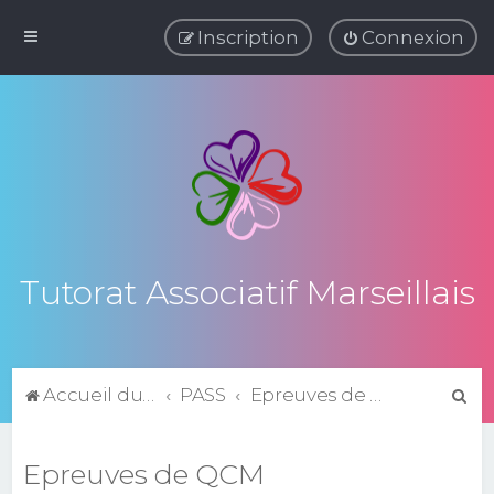
Inscription
Connexion
Tutorat Associatif Marseillais
R
Accueil du forum
PASS
Epreuves de QCM
e
c
Epreuves de QCM
h