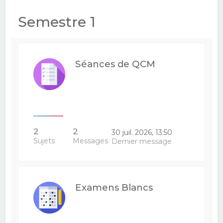
e
Semestre 1
r
c
h
Séances de QCM
e
r
2
2
30 juil. 2026, 13:50
Sujets
Messages
Dernier message
Examens Blancs