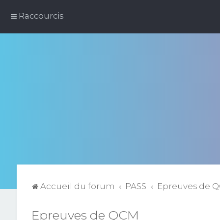
Raccourcis
Accueil du forum
PASS
Epreuves de 
Epreuves de QCM