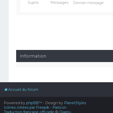
Sujets
Messages
Dernier message
Information
Accueil du forum
Powered by
phpBB
™
• Design by
PlanetStyles
Icônes créées par Freepik - Flaticon
Traduction française officielle
©
Qiaeru