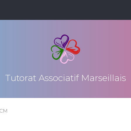
Tutorat Associatif Marseillais
QCM