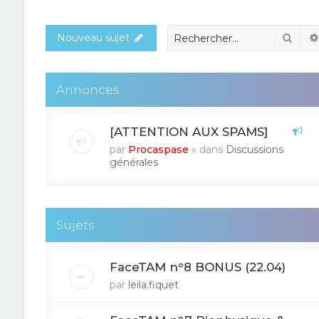
Rech
Nouveau sujet
Annonces
[ATTENTION AUX SPAMS]
par
Procaspase
» dans
Discussions
générales
Sujets
FaceTAM n°8 BONUS (22.04)
par
leila.fiquet