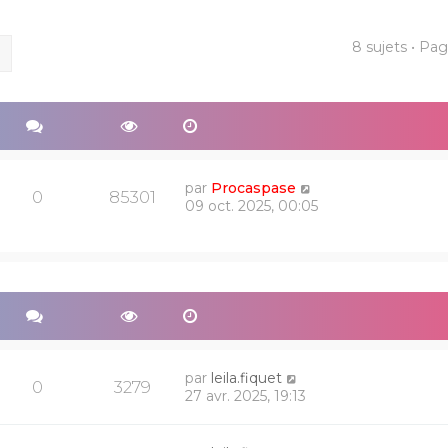
8 sujets • Pa
ercher
Recherche avancée
par
Procaspase
0
85301
09 oct. 2025, 00:05
par
leila.fiquet
0
3279
27 avr. 2025, 19:13