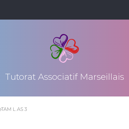
Tutorat Associatif Marseillais
eTAM L.AS 3