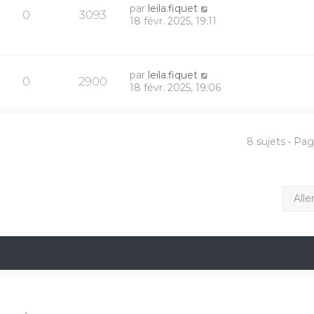
par
leila.fiquet
0
3093
18 févr. 2025, 19:11
par
leila.fiquet
0
2900
18 févr. 2025, 19:06
8 sujets • Pa
Alle