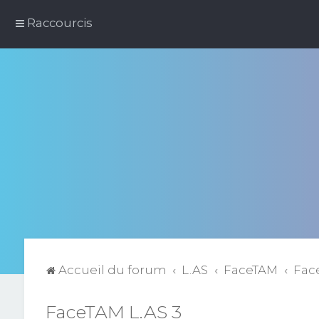
Raccourcis
Accueil du forum
L.AS
FaceTAM
Fac
FaceTAM L.AS 3