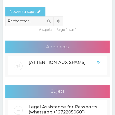
e
Nouveau sujet
r
c
Rechercher
Recherche avancée
h
9 sujets • Page
1
sur
1
e
r
Annonces
[ATTENTION AUX SPAMS]
Sujets
Legal Assistance for Passports
(whatsapp:+16722050601)