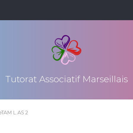
Tutorat Associatif Marseillais
eTAM L.AS 2