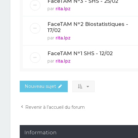
FaceTAM N°3 - SHS - 25/02
par
rita.lpz
FaceTAM N°2 Biostatistiques -
17/02
par
rita.lpz
FaceTAM N°1 SHS - 12/02
par
rita.lpz
Nouveau sujet
Revenir à l’accueil du forum
Information