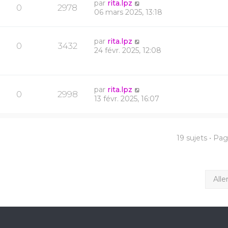
par
rita.lpz
0
2978
06 mars 2025, 13:18
par
rita.lpz
0
3432
24 févr. 2025, 12:08
par
rita.lpz
0
2998
13 févr. 2025, 16:07
19 sujets • Pa
Alle