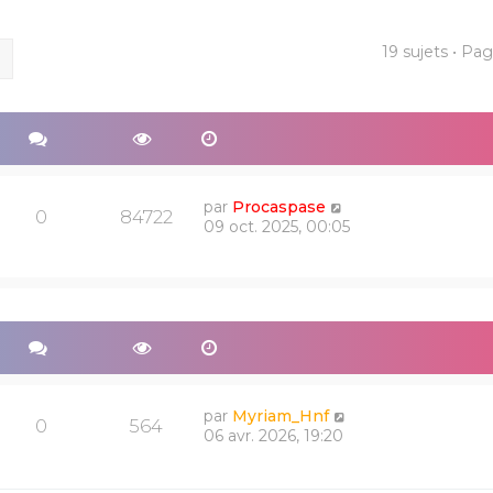
19 sujets • Pa
ercher
Recherche avancée
par
Procaspase
0
84722
09 oct. 2025, 00:05
par
Myriam_Hnf
0
564
06 avr. 2026, 19:20