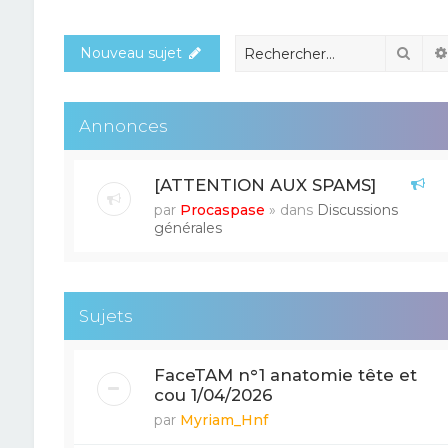
Rech
Nouveau sujet
Annonces
[ATTENTION AUX SPAMS]
par
Procaspase
» dans
Discussions
générales
Sujets
FaceTAM n°1 anatomie tête et
cou 1/04/2026
par
Myriam_Hnf