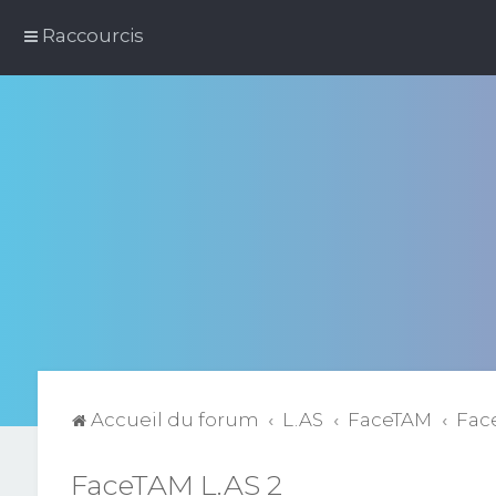
Raccourcis
Accueil du forum
L.AS
FaceTAM
Fac
FaceTAM L.AS 2