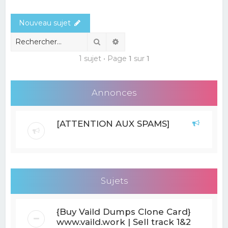
e
Nouveau sujet
r
c
Rechercher
Recherche avancée
h
1 sujet • Page
1
sur
1
e
r
Annonces
[ATTENTION AUX SPAMS]
Sujets
{Buy Vaild Dumps Clone Card}
www.vaild.work | Sell track 1&2