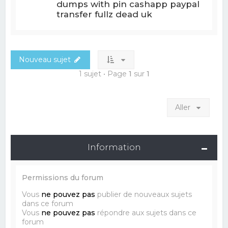
dumps with pin cashapp paypal
transfer fullz dead uk
Nouveau sujet
1 sujet • Page
1
sur
1
Aller
Information
Permissions du forum
Vous
ne pouvez pas
publier de nouveaux sujets
dans ce forum
Vous
ne pouvez pas
répondre aux sujets dans ce
forum