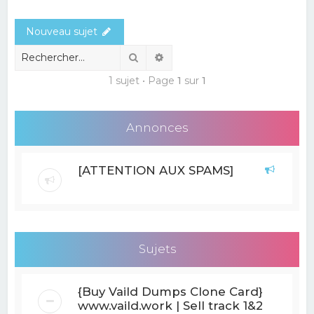
e
Nouveau sujet
r
c
Rechercher
Recherche avancée
h
1 sujet • Page
1
sur
1
e
r
Annonces
[ATTENTION AUX SPAMS]
Sujets
{Buy Vaild Dumps Clone Card}
www.vaild.work | Sell track 1&2