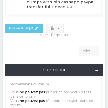
dumps with pin cashapp paypal
transfer fullz dead uk
Nouveau sujet
1 sujet • Page
1
sur
1
Aller
Information
Permissions du forum
Vous
ne pouvez pas
publier de nouveaux sujets
dans ce forum
Vous
ne pouvez pas
répondre aux sujets dans ce
forum