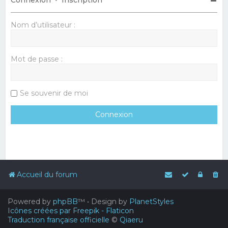
Nom d’utilisateur :
Mot de passe :
Se souvenir de moi
Accueil du forum
Powered by
phpBB
™
• Design by
PlanetStyles
Icônes créées par Freepik - Flaticon
Traduction française officielle
©
Qiaeru