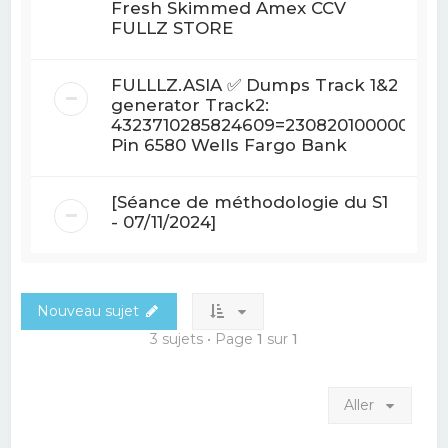
Fresh Skimmed Amex CCV
FULLZ STORE
FULLLZ.ASIA ✅ Dumps Track 1&2 Debi
generator Track2:
4323710285824609=230820100000006
Pin 6580 Wells Fargo Bank
[Séance de méthodologie du S1
- 07/11/2024]
Nouveau sujet
3 sujets • Page
1
sur
1
Aller