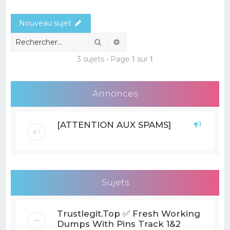
e
Nouveau sujet
r
c
Rechercher
Recherche avancée
h
3 sujets • Page
1
sur
1
e
r
Annonces
[ATTENTION AUX SPAMS]
Sujets
Trustlegit.Top ✅ Fresh Working
Dumps With Pins Track 1&2