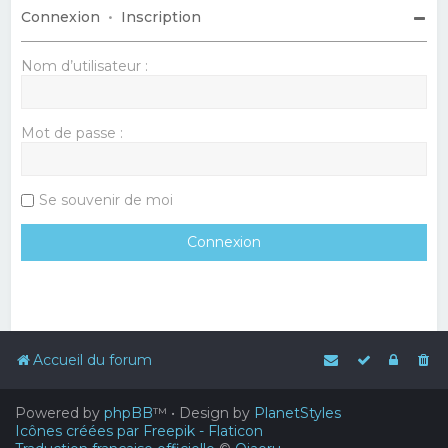
Connexion
•
Inscription
Nom d’utilisateur :
Mot de passe :
Se souvenir de moi
Accueil du forum
Powered by
phpBB
™
• Design by
PlanetStyles
Icônes créées par Freepik - Flaticon