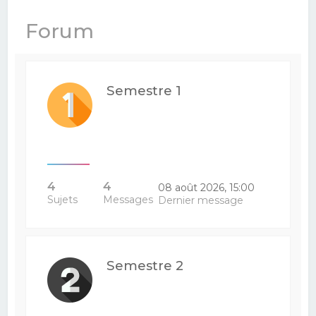
e
Forum
r
c
h
Semestre 1
e
r
4
4
08 août 2026, 15:00
Sujets
Messages
Dernier message
Semestre 2