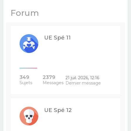
e
Forum
r
c
h
UE Spé 11
e
r
349
2379
21 juil. 2026, 12:16
Sujets
Messages
Dernier message
UE Spé 12