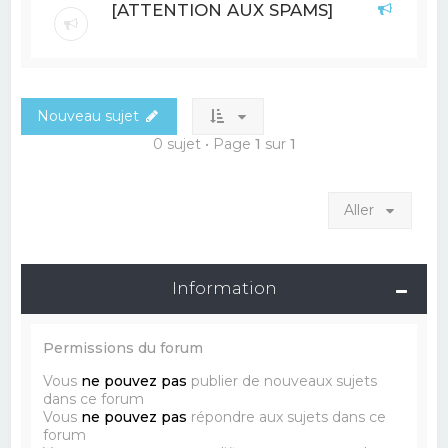
[ATTENTION AUX SPAMS]
Nouveau sujet
0 sujet • Page
1
sur
1
Aller
Information
Permissions du forum
Vous
ne pouvez pas
publier de nouveaux sujets
dans ce forum
Vous
ne pouvez pas
répondre aux sujets dans ce
forum