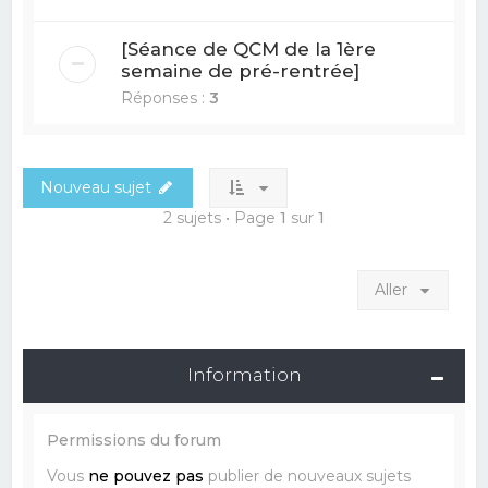
[Séance de QCM de la 1ère
semaine de pré-rentrée]
Réponses :
3
Nouveau sujet
2 sujets • Page
1
sur
1
Aller
Information
Permissions du forum
Vous
ne pouvez pas
publier de nouveaux sujets