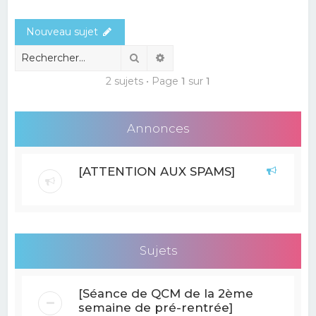
e
Nouveau sujet
r
c
Rechercher
Recherche avancée
h
2 sujets • Page
1
sur
1
e
r
Annonces
[ATTENTION AUX SPAMS]
Sujets
[Séance de QCM de la 2ème
semaine de pré-rentrée]