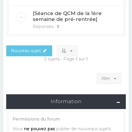
[Séance de QCM de la 1ère
semaine de pré-rentrée]
Réponses :
3
Nouveau sujet
2 sujets • Page
1
sur
1
Aller
Information
Permissions du forum
Vous
ne pouvez pas
publier de nouveaux sujets