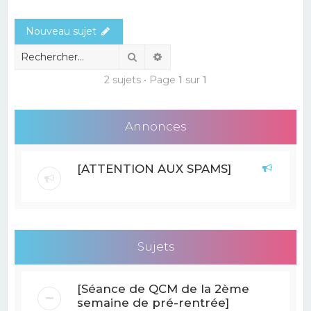
e
Nouveau sujet
r
c
Rechercher
Recherche avancée
h
2 sujets • Page
1
sur
1
e
r
Annonces
[ATTENTION AUX SPAMS]
Sujets
[Séance de QCM de la 2ème
semaine de pré-rentrée]