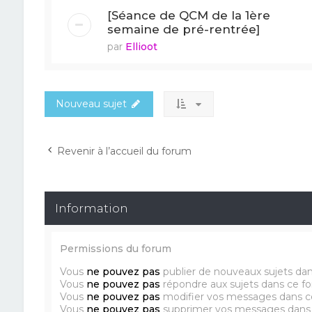
[Séance de QCM de la 1ère
semaine de pré-rentrée]
par
Ellioot
Nouveau sujet
Revenir à l’accueil du forum
Information
Permissions du forum
Vous
ne pouvez pas
publier de nouveaux sujets da
Vous
ne pouvez pas
répondre aux sujets dans ce f
Vous
ne pouvez pas
modifier vos messages dans c
Vous
ne pouvez pas
supprimer vos messages dans