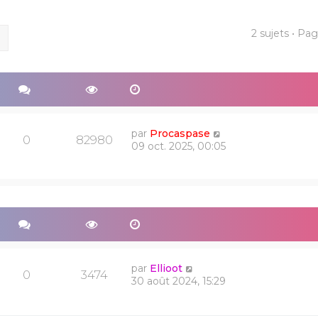
2 sujets • Pa
ercher
Recherche avancée
par
Procaspase
0
82980
09 oct. 2025, 00:05
par
Ellioot
0
3474
30 août 2024, 15:29