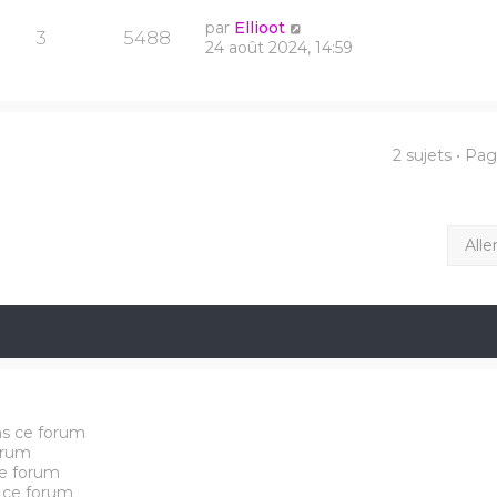
par
Ellioot
3
5488
24 août 2024, 14:59
2 sujets • Pa
Alle
ns ce forum
orum
e forum
 ce forum