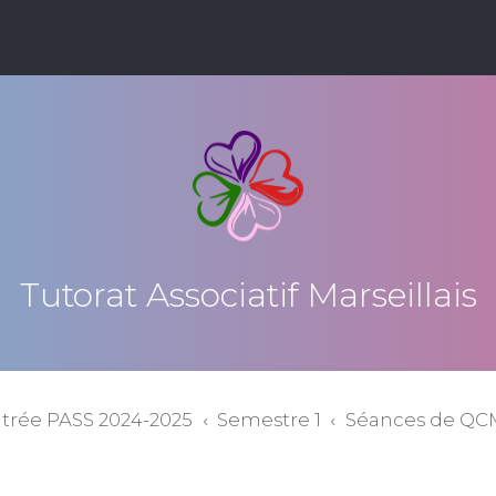
Tutorat Associatif Marseillais
ntrée PASS 2024-2025
Semestre 1
Séances de QC