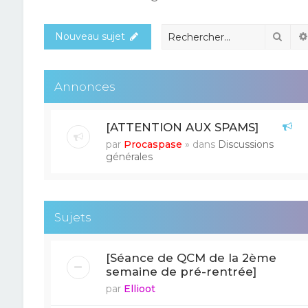
Rech
Nouveau sujet
Annonces
[ATTENTION AUX SPAMS]
par
Procaspase
» dans
Discussions
générales
Sujets
[Séance de QCM de la 2ème
semaine de pré-rentrée]
par
Ellioot