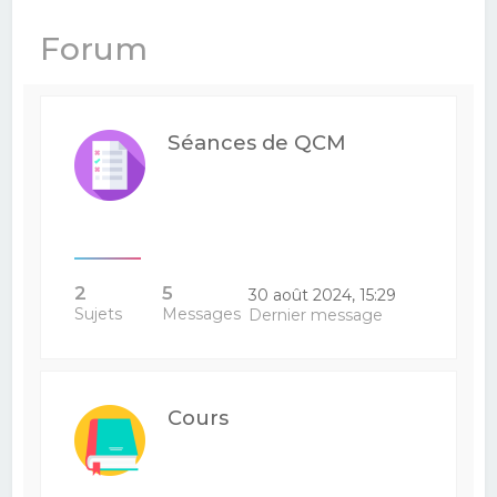
e
Forum
r
c
h
Séances de QCM
e
r
2
5
30 août 2024, 15:29
Sujets
Messages
Dernier message
Cours