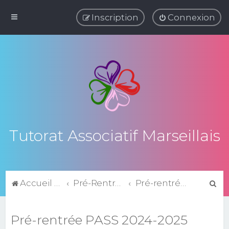
Inscription
Connexion
Tutorat Associatif Marseillais
R
Accueil du forum
Pré-Rentrée
Pré-rentrée PASS 2024-2025
e
c
Pré-rentrée PASS 2024-2025
h