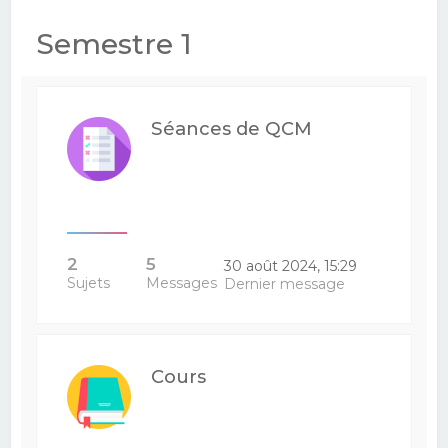
e
Semestre 1
r
c
h
Séances de QCM
e
r
2
5
30 août 2024, 15:29
Sujets
Messages
Dernier message
Cours