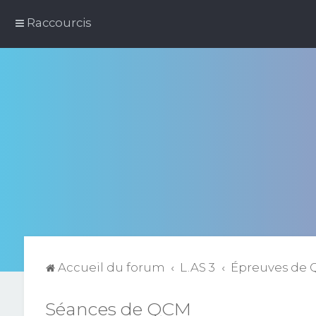
Raccourcis
Accueil du forum
L.AS 3
Épreuves de
Séances de QCM