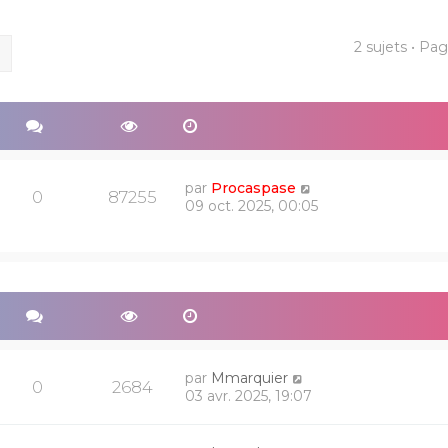
2 sujets • Pa
ercher
Recherche avancée
par
Procaspase
0
87255
09 oct. 2025, 00:05
par
Mmarquier
0
2684
03 avr. 2025, 19:07