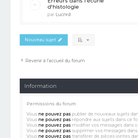
Erreurs dans l'écurie
d'histologie
par
Lucnrd
Nouveau sujet
Revenir à l’accueil du forum
Information
Permissions du forum
Vous
ne pouvez pas
publier de nouveaux sujets da
Vous
ne pouvez pas
répondre aux sujets dans ce f
Vous
ne pouvez pas
modifier vos messages dans c
Vous
ne pouvez pas
supprimer vos messages dans
Vous
ne pouvez pas
transférer de pièces jointes d