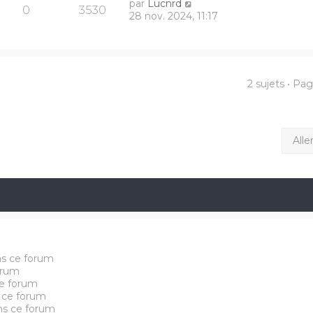
par
Lucnrd
0
3530
28 nov. 2024, 11:17
2 sujets • Pa
Alle
ns ce forum
orum
e forum
 ce forum
ans ce forum