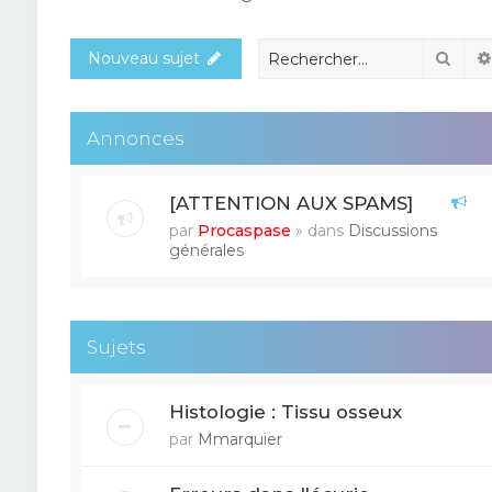
Rech
Nouveau sujet
Annonces
[ATTENTION AUX SPAMS]
par
Procaspase
» dans
Discussions
générales
Sujets
Histologie : Tissu osseux
par
Mmarquier