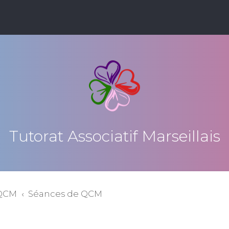
Tutorat Associatif Marseillais
 QCM
Séances de QCM