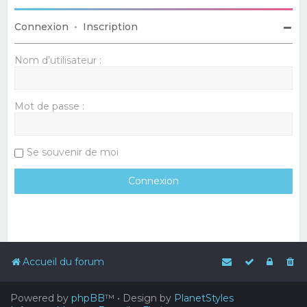
Connexion
•
Inscription
Nom d’utilisateur :
Mot de passe :
Se souvenir de moi
Accueil du forum
Powered by
phpBB
™
• Design by
PlanetStyles