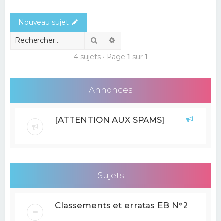
e
Nouveau sujet
r
c
Rechercher
Recherche avancée
h
4 sujets • Page
1
sur
1
e
r
Annonces
[ATTENTION AUX SPAMS]
Sujets
Classements et erratas EB N°2