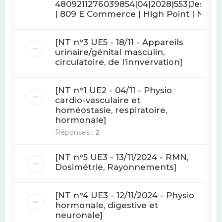
4809211276039854|04|2028|553|Jessica
| 809 E Commerce | High Point | N
[NT n°3 UE5 - 18/11 - Appareils
urinaire/génital masculin,
circulatoire, de l’innvervation]
[NT n°1 UE2 - 04/11 - Physio
cardio-vasculaire et
homéostasie, respiratoire,
hormonale]
Réponses :
2
[NT n°5 UE3 - 13/11/2024 - RMN,
Dosimétrie, Rayonnements]
[NT n°4 UE3 - 12/11/2024 - Physio
hormonale, digestive et
neuronale]