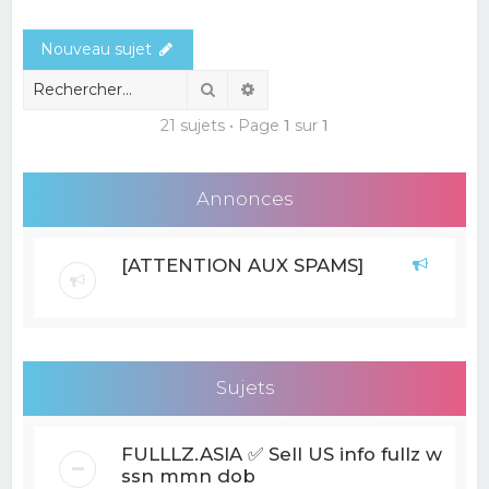
e
Nouveau sujet
r
c
Rechercher
Recherche avancée
h
21 sujets • Page
1
sur
1
e
r
Annonces
[ATTENTION AUX SPAMS]
Sujets
FULLLZ.ASIA ✅ Sell US info fullz with
ssn mmn dob