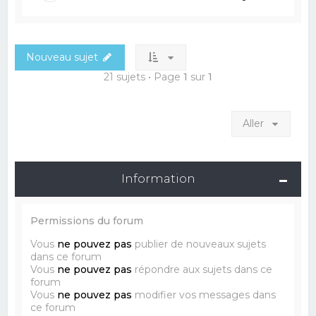
Nouveau sujet
21 sujets • Page
1
sur
1
Aller
Information
Permissions du forum
Vous
ne pouvez pas
publier de nouveaux sujets
dans ce forum
Vous
ne pouvez pas
répondre aux sujets dans ce
forum
Vous
ne pouvez pas
modifier vos messages dans
ce forum