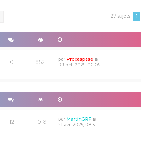
27 sujets
ercher
Recherche avancée
1
par
Procaspase
0
85211
09 oct. 2025, 00:05
par
MartinGRF
12
10161
21 avr. 2025, 08:31