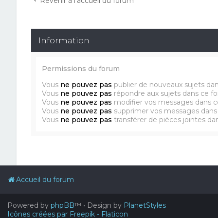
Revenir à l’accueil du forum
Information
Permissions du forum
Vous
ne pouvez pas
publier de nouveaux sujets da
Vous
ne pouvez pas
répondre aux sujets dans ce f
Vous
ne pouvez pas
modifier vos messages dans c
Vous
ne pouvez pas
supprimer vos messages dans
Vous
ne pouvez pas
transférer de pièces jointes d
Accueil du forum
Powered by
phpBB
™
• Design by
PlanetStyles
Icônes créées par Freepik - Flaticon