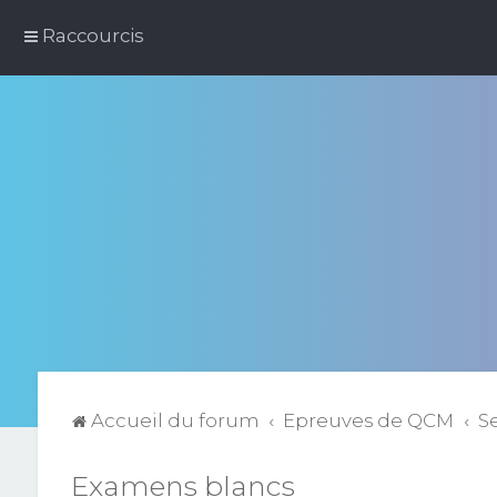
Raccourcis
Accueil du forum
Epreuves de QCM
S
Examens blancs