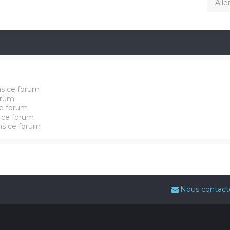
Alle
ns ce forum
orum
e forum
 ce forum
ans ce forum
Nous contact