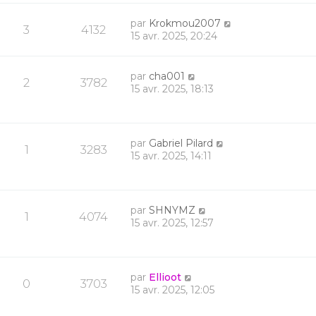
par
Krokmou2007
3
4132
15 avr. 2025, 20:24
par
cha001
2
3782
15 avr. 2025, 18:13
par
Gabriel Pilard
1
3283
15 avr. 2025, 14:11
par
SHNYMZ
1
4074
15 avr. 2025, 12:57
par
Ellioot
0
3703
15 avr. 2025, 12:05