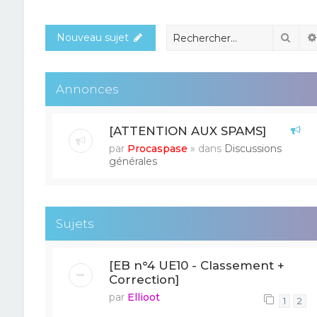
Rech
Nouveau sujet
Annonces
[ATTENTION AUX SPAMS]
par
Procaspase
» dans
Discussions
générales
Sujets
[EB n°4 UE10 - Classement +
Correction]
par
Ellioot
1
2