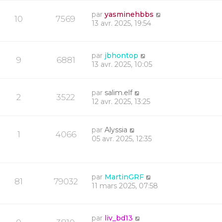
par
yasminehbbs
10
7569
13 avr. 2025, 19:54
par
jbhontop
9
6881
13 avr. 2025, 10:05
par
salim.elf
2
3522
12 avr. 2025, 13:25
par
Alyssia
1
4066
05 avr. 2025, 12:35
par
MartinGRF
81
79032
11 mars 2025, 07:58
par
liv_bd13