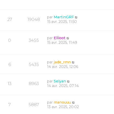
par
MartinGRF
27
19048
15 avr. 2025, 11:50
par
Ellioot
0
3455
15 avr. 2025, 11:49
par
jade_rmn
6
5435
14 avr. 2025, 12:06
par
Selyan
13
8963
14 avr. 2025, 07:14
par
manouuu
7
5887
13 avr. 2025, 20:02