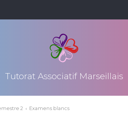
Tutorat Associatif Marseillais
emestre 2
Examens blancs