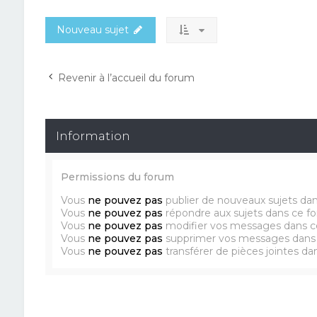
Nouveau sujet
Revenir à l’accueil du forum
Information
Permissions du forum
Vous
ne pouvez pas
publier de nouveaux sujets da
Vous
ne pouvez pas
répondre aux sujets dans ce f
Vous
ne pouvez pas
modifier vos messages dans c
Vous
ne pouvez pas
supprimer vos messages dans
Vous
ne pouvez pas
transférer de pièces jointes d