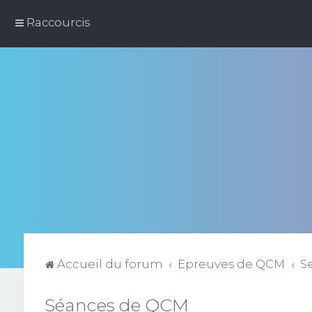
Raccourcis
Accueil du forum
Epreuves de QCM
S
Séances de QCM