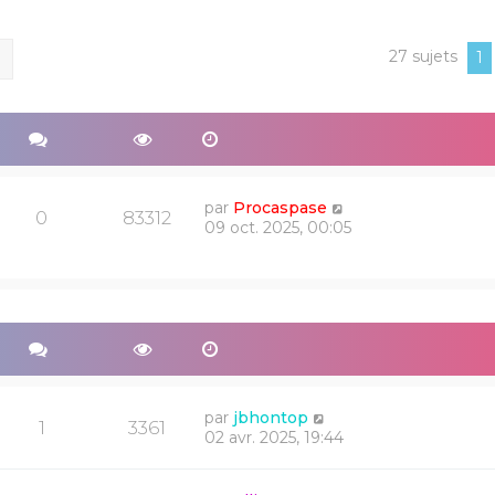
27 sujets
ercher
Recherche avancée
1
par
Procaspase
0
83312
09 oct. 2025, 00:05
par
jbhontop
1
3361
02 avr. 2025, 19:44