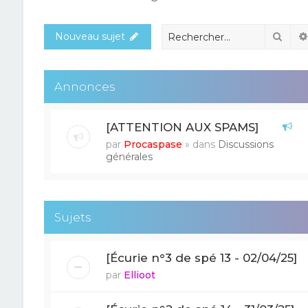
Rech
Nouveau sujet
Annonces
[ATTENTION AUX SPAMS]
par
Procaspase
» dans
Discussions
générales
Sujets
[Écurie n°3 de spé 13 - 02/04/25]
par
Ellioot