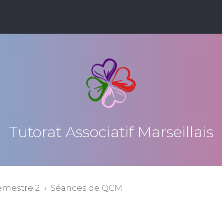
Tutorat Associatif Marseillais
emestre 2
Séances de QCM