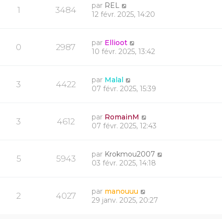
par
REL
1
3484
12 févr. 2025, 14:20
par
Ellioot
0
2987
10 févr. 2025, 13:42
par
Malal
3
4422
07 févr. 2025, 15:39
par
RomainM
3
4612
07 févr. 2025, 12:43
par
Krokmou2007
5
5943
03 févr. 2025, 14:18
par
manouuu
2
4027
29 janv. 2025, 20:27