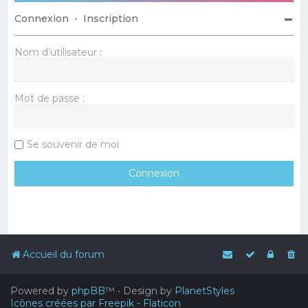
Connexion
•
Inscription
Nom d’utilisateur :
Mot de passe :
Se souvenir de moi
Accueil du forum
Powered by
phpBB
™
• Design by
PlanetStyles
Icônes créées par Freepik - Flaticon