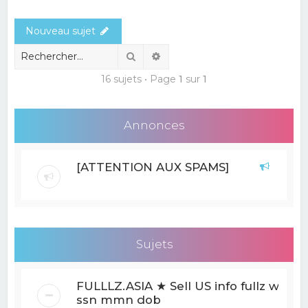
e
Nouveau sujet
r
c
Rechercher
Recherche avancée
h
16 sujets • Page
1
sur
1
e
r
Annonces
[ATTENTION AUX SPAMS]
Sujets
FULLLZ.ASIA ★ Sell US info fullz with
ssn mmn dob