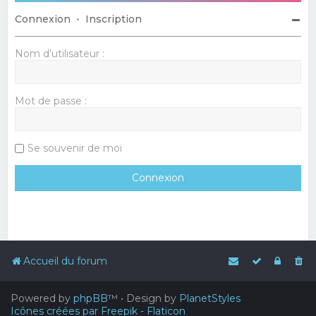
Connexion
•
Inscription
Nom d’utilisateur :
Mot de passe :
Se souvenir de moi
Accueil du forum
Powered by
phpBB
™
• Design by
PlanetStyles
Icônes créées par Freepik - Flaticon