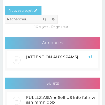
e
Nouveau sujet
r
c
Rechercher
Recherche avancée
h
16 sujets • Page
1
sur
1
e
r
Annonces
[ATTENTION AUX SPAMS]
Sujets
FULLLZ.ASIA ★ Sell US info fullz with
ssn mmn dob