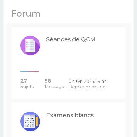
e
Forum
r
c
h
Séances de QCM
e
r
27
58
02 avr. 2025, 19:44
Sujets
Messages
Dernier message
Examens blancs