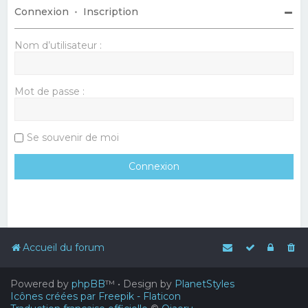
Connexion
•
Inscription
Nom d’utilisateur :
Mot de passe :
Se souvenir de moi
Accueil du forum
Powered by
phpBB
™
• Design by
PlanetStyles
Icônes créées par Freepik - Flaticon