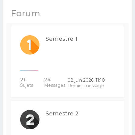
e
Forum
r
c
h
Semestre 1
e
r
21
24
08 juin 2026, 11:10
Sujets
Messages
Dernier message
Semestre 2