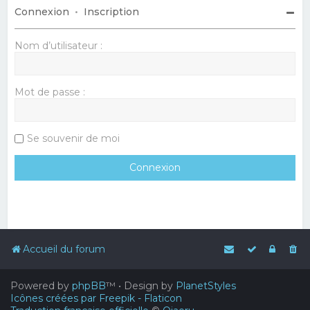
Connexion
•
Inscription
Nom d’utilisateur :
Mot de passe :
Se souvenir de moi
Accueil du forum
Powered by
phpBB
™
• Design by
PlanetStyles
Icônes créées par Freepik - Flaticon