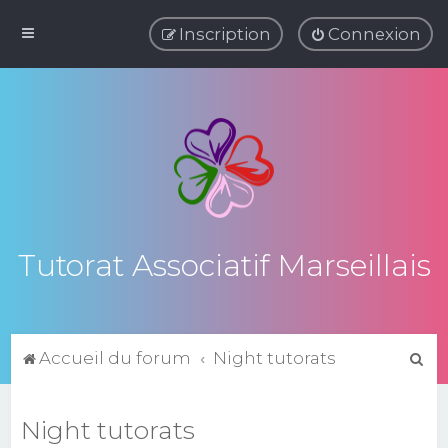
Inscription
Connexion
Tutorat Associatif Marseillais
R
Accueil du forum
Night tutorats
e
c
Night tutorats
h